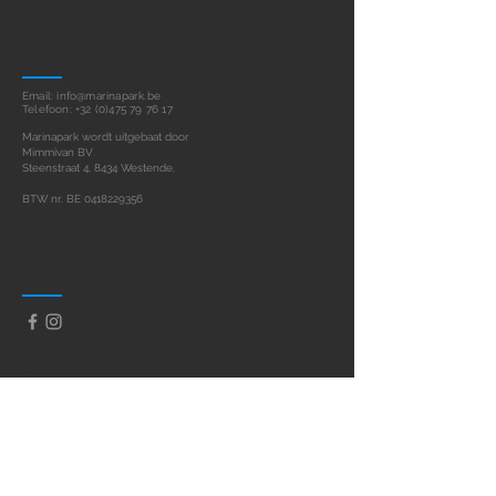
Contacteer ons
Email:
info@marinapark.be
Telefoon:
+32 (0)475 79 76 17
Marinapark wordt uitgebaat door
Mimmivan BV
Steenstraat 4, 8434 Westende.
BTW nr. BE
0418229356
Volg ons
Schrijf je in voor onze nieuwsbrief
Schrijf je in!